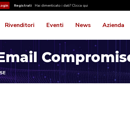
Registrati
Hai dimenticato i dati? Clicca qui
Rivenditori
Eventi
News
Azienda
 Email Compromis
SE