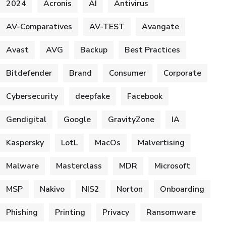
2024
Acronis
AI
Antivirus
AV-Comparatives
AV-TEST
Avangate
Avast
AVG
Backup
Best Practices
Bitdefender
Brand
Consumer
Corporate
Cybersecurity
deepfake
Facebook
Gendigital
Google
GravityZone
IA
Kaspersky
LotL
MacOs
Malvertising
Malware
Masterclass
MDR
Microsoft
MSP
Nakivo
NIS2
Norton
Onboarding
Phishing
Printing
Privacy
Ransomware