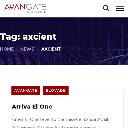
Tag:
axcient
HOME
NEWS
AXCIENT
AVANGATE
ELOVADE
Arriva El One
Arriva El One: l’evento che unisce e rilancia Achab
& Avangate Ottobre è alle porte e cresce