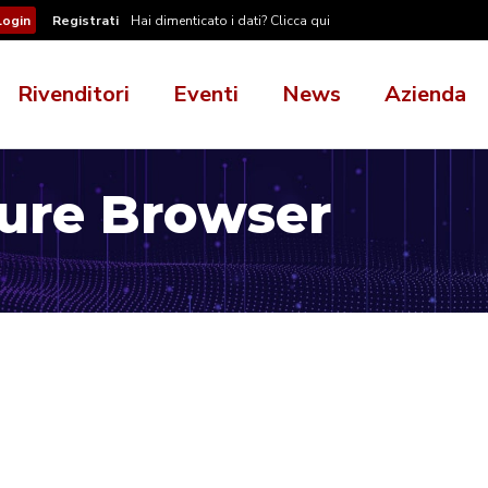
Registrati
Hai dimenticato i dati? Clicca qui
Rivenditori
Eventi
News
Azienda
ure Browser