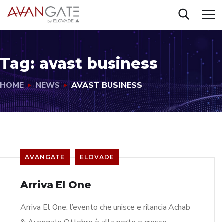
Tag:
avast business
HOME
NEWS
AVAST BUSINESS
AVANGATE
ELOVADE
Arriva El One
Arriva El One: l’evento che unisce e rilancia Achab
& Avangate Ottobre è alle porte e cresce