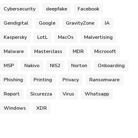
Cybersecurity
deepfake
Facebook
Gendigital
Google
GravityZone
IA
Kaspersky
LotL
MacOs
Malvertising
Malware
Masterclass
MDR
Microsoft
MSP
Nakivo
NIS2
Norton
Onboarding
Phishing
Printing
Privacy
Ransomware
Report
Sicurezza
Virus
Whatsapp
Windows
XDR