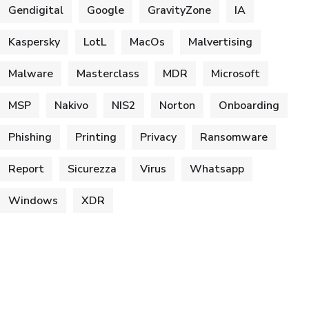
Gendigital
Google
GravityZone
IA
Kaspersky
LotL
MacOs
Malvertising
Malware
Masterclass
MDR
Microsoft
MSP
Nakivo
NIS2
Norton
Onboarding
Phishing
Printing
Privacy
Ransomware
Report
Sicurezza
Virus
Whatsapp
Windows
XDR