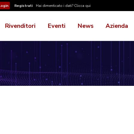
Registrati
Hai dimenticato i dati? Clicca qui
Rivenditori
Eventi
News
Azienda