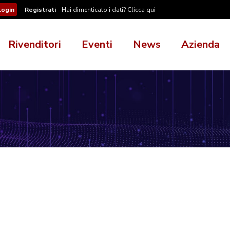
Registrati
Hai dimenticato i dati? Clicca qui
Rivenditori
Eventi
News
Azienda