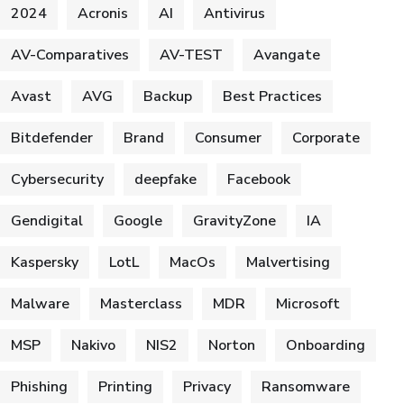
2024
Acronis
AI
Antivirus
AV-Comparatives
AV-TEST
Avangate
Avast
AVG
Backup
Best Practices
Bitdefender
Brand
Consumer
Corporate
Cybersecurity
deepfake
Facebook
Gendigital
Google
GravityZone
IA
Kaspersky
LotL
MacOs
Malvertising
Malware
Masterclass
MDR
Microsoft
MSP
Nakivo
NIS2
Norton
Onboarding
Phishing
Printing
Privacy
Ransomware