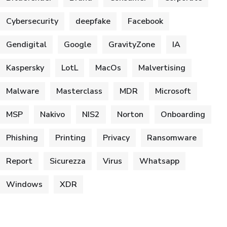
Cybersecurity
deepfake
Facebook
Gendigital
Google
GravityZone
IA
Kaspersky
LotL
MacOs
Malvertising
Malware
Masterclass
MDR
Microsoft
MSP
Nakivo
NIS2
Norton
Onboarding
Phishing
Printing
Privacy
Ransomware
Report
Sicurezza
Virus
Whatsapp
Windows
XDR