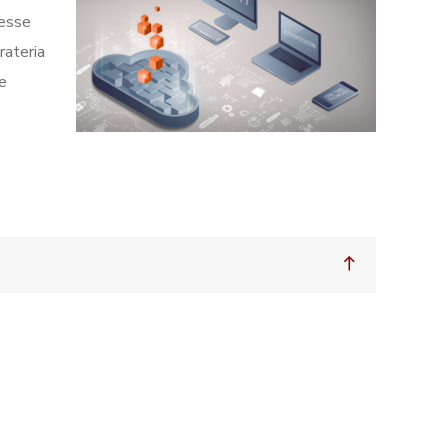
lesse
rateria
e