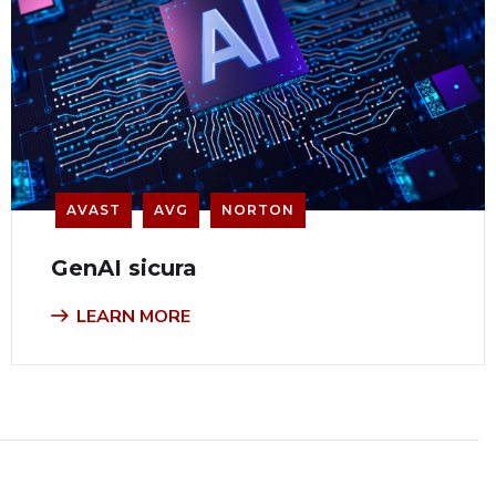
AVAST
AVG
NORTON
GenAI sicura
LEARN MORE